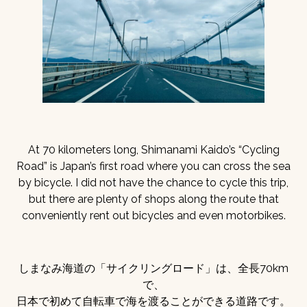
At 70 kilometers long, Shimanami Kaido’s “Cycling
Road” is Japan’s first road where you can cross the sea
by bicycle. I did not have the chance to cycle this trip,
but there are plenty of shops along the route that
conveniently rent out bicycles and even motorbikes.
しまなみ海道の「サイクリングロード」は、全長70km
で、
日本で初めて自転車で海を渡ることができる道路です。