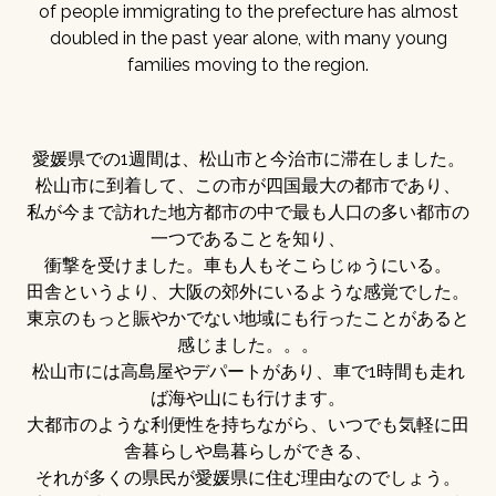
of people immigrating to the prefecture has almost
doubled in the past year alone, with many young
families moving to the region.
愛媛県での1週間は、松山市と今治市に滞在しました。
松山市に到着して、この市が四国最大の都市であり、
私が今まで訪れた地方都市の中で最も人口の多い都市の
一つであることを知り、
衝撃を受けました。車も人もそこらじゅうにいる。
田舎というより、大阪の郊外にいるような感覚でした。
東京のもっと賑やかでない地域にも行ったことがあると
感じました。。。
松山市には高島屋やデパートがあり、車で1時間も走れ
ば海や山にも行けます。
大都市のような利便性を持ちながら、いつでも気軽に田
舎暮らしや島暮らしができる、
それが多くの県民が愛媛県に住む理由なのでしょう。