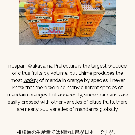
In Japan, Wakayama Prefecture is the largest producer
of citrus fruits by volume, but Ehime produces the
most
variety
of mandarin orange by species. I never
knew that there were so many different species of
mandarin oranges, but apparently, since mandarins are
easily crossed with other varieties of citrus fruits, there
are nearly 200 varieties of mandarins globally.
柑橘類の生産量では和歌山県が日本一ですが、