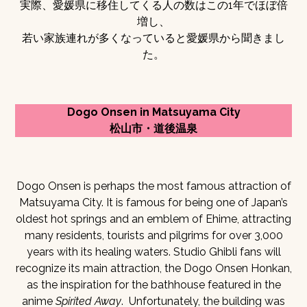
実際、愛媛県に移住してくる人の数はこの1年でほぼ倍
増し、
若い家族連れが多くなっていると愛媛県から聞きまし
た。
Dogo Onsen in Matsuyama City
松山市・道後温泉
Dogo Onsen is perhaps the most famous attraction of
Matsuyama City. It is famous for being one of Japan’s
oldest hot springs and an emblem of Ehime, attracting
many residents, tourists and pilgrims for over 3,000
years with its healing waters. Studio Ghibli fans will
recognize its main attraction, the Dogo Onsen Honkan,
as the inspiration for the bathhouse featured in the
anime
Spirited Away
. Unfortunately, the building was