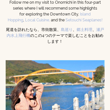
Follow me on my visit to Onomichi in this four-part
series where I will recommend some highlights
for exploring the Downtown City,
Island
Hopping
,
Local Cuisine,
and the
Setouchi Seaplanes!
尾道を訪れたなら、市街散策、
島巡り
、
郷土料理
、
瀬戸
内水上飛行機
のこの4つのテーマで楽しむことをお勧め
します！