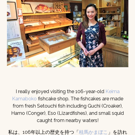
I really enjoyed visiting the 106-year-old
Keima
Kamaboko
fishcake shop. The fishcakes are made
from fresh Setouchi fish including Guchi (Croaker),
Hamo (Conger), Eso (Lizardfishes), and small squid
caught from nearby waters!
私は、106年以上の歴史を持つ「
桂馬かまぼこ
」を訪れ