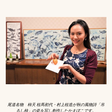
尾道名物 柿天 桂馬初代・村上桂造が秋の風物詩「吊
るし柿」の姿を写し創作したかまぼこです。