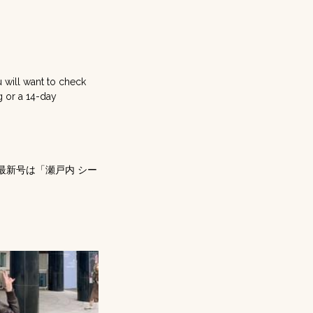
u will want to check
g or a 14-day
最新号は「瀬戸内 シー