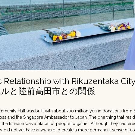
s Relationship with Rikuzentaka Cit
ールと陸前高田市との関係
munity Hall was built with about 700 million yen in donations from S
ss and the Singapore Ambassador to Japan. The one thing that resid
 the tsunami was a place for people to gather. Although they had er
 did not yet have anywhere to create a more permanent sense of c