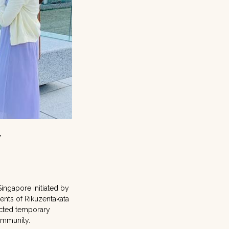
y
ingapore initiated by
ents of Rikuzentakata
ected temporary
ommunity.