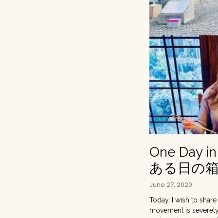
One Day i
ある日の
June 27, 2020
Today, I wish to shar
movement is severely r