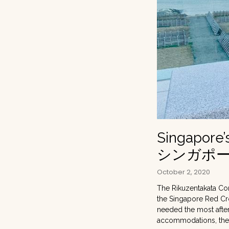
Singapore’
シンガポ
October 2, 2020
The Rikuzentakata Com
the Singapore Red Cro
needed the most after
accommodations, they