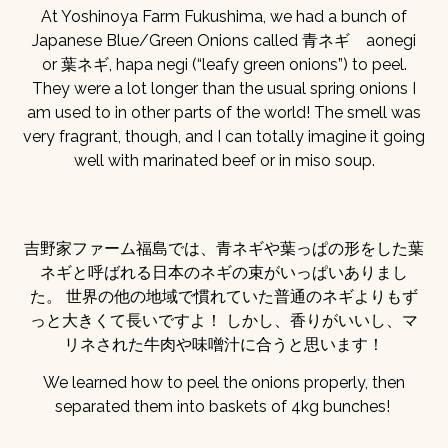
At Yoshinoya Farm Fukushima, we had a bunch of
Japanese Blue/Green Onions called 青ネギ aonegi
or 葉ネギ, hapa negi (“leafy green onions”) to peel.
They were a lot longer than the usual spring onions I
am used to in other parts of the world! The smell was
very fragrant, though, and I can totally imagine it going
well with marinated beef or in miso soup.
吉野家ファーム福島では、青ネギや葉っぱの形をした葉
ネギと呼ばれる日本のネギの束がいっぱいありまし
た。 世界の他の地域で慣れていた普通のネギよりもず
っと大きくて長いですよ！ しかし、香りがいいし、マ
リネされた牛肉や味噌汁に合うと思います！
We learned how to peel the onions properly, then
separated them into baskets of 4kg bunches!