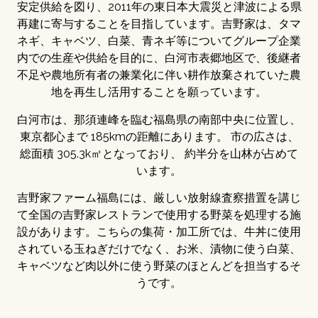
安定供給を図り、2011年の東日本大震災と津波による県
再建に寄与することを目指しています。吉野家は、タマ
ネギ、キャベツ、白菜、青ネギ等についてグループ企業
内での生産や供給を目的に、白河市表郷地区で、後継者
不足や農地所有者の兼業化に伴い耕作放棄されていた農
地を再生し活用することを願っています。
白河市は、那須連峰を臨む福島県の南部中央に位置し、
東京都心まで 185kmの距離にあります。 市の広さは、
総面積 305.3k㎡となっており、 約半分を山林が占めて
います。
吉野家ファーム福島には、厳しい放射線査察措置を講じ
て全国の吉野家レストランで使用する野菜を処理する施
設があります。こちらの集荷・加工所では、牛丼に使用
されている玉ねぎだけでなく、お米、漬物に使う白菜、
キャベツなど肉以外に使う野菜のほとんどを担当するそ
うです。