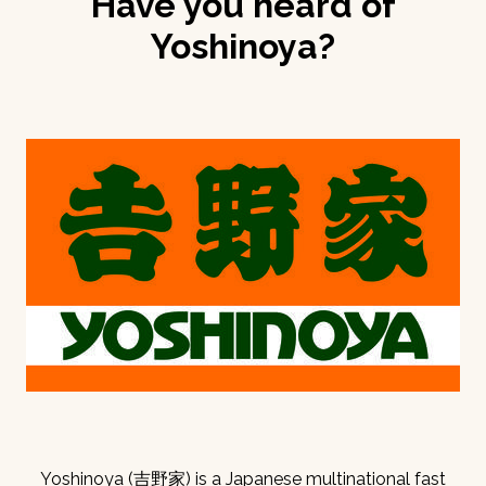
Have you heard of
Yoshinoya?
Yoshinoya (吉野家) is a Japanese multinational fast