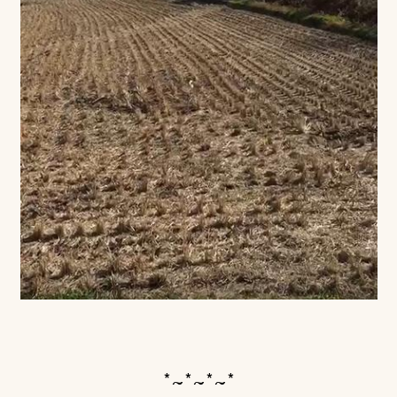
*~*~*~*