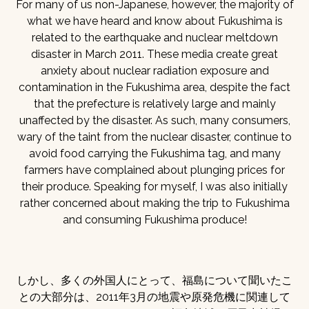
For many of us non-Japanese, however, the majority of
what we have heard and know about Fukushima is
related to the earthquake and nuclear meltdown
disaster in March 2011. These media create great
anxiety about nuclear radiation exposure and
contamination in the Fukushima area, despite the fact
that the prefecture is relatively large and mainly
unaffected by the disaster. As such, many consumers,
wary of the taint from the nuclear disaster, continue to
avoid food carrying the Fukushima tag, and many
farmers have complained about plunging prices for
their produce. Speaking for myself, I was also initially
rather concerned about making the trip to Fukushima
and consuming Fukushima produce!
しかし、多くの外国人にとって、福島について聞いたこ
との大部分は、2011年3月の地震や原発危機に関連して