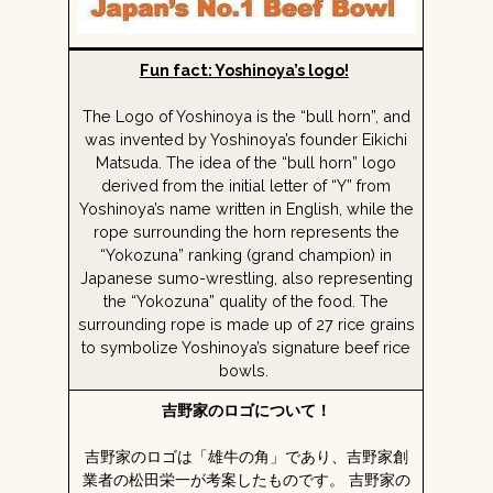
Fun fact: Yoshinoya’s logo!
The Logo of Yoshinoya is the “bull horn”, and
was invented by Yoshinoya’s founder Eikichi
Matsuda. The idea of the “bull horn” logo
derived from the initial letter of “Y” from
Yoshinoya’s name written in English, while the
rope surrounding the horn represents the
“Yokozuna” ranking (grand champion) in
Japanese sumo-wrestling, also representing
the “Yokozuna” quality of the food. The
surrounding rope is made up of 27 rice grains
to symbolize Yoshinoya’s signature beef rice
bowls.
吉野家のロゴについて！
吉野家のロゴは「雄牛の角」であり、吉野家創
業者の松田栄一が考案したものです。 吉野家の