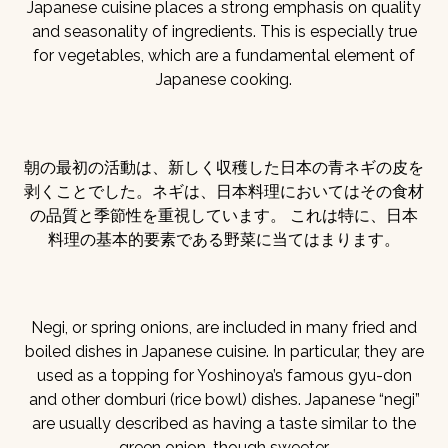
Japanese cuisine places a strong emphasis on quality
and seasonality of ingredients. This is especially true
for vegetables, which are a fundamental element of
Japanese cooking.
朝の最初の活動は、新しく収穫した日本の青ネギの皮を
剥くことでした。ネギは、日本料理においてはその食材
の品質と季節性を重視しています。 これは特に、日本
料理の基本的要素である野菜に当てはまります。
Negi, or spring onions, are included in many fried and
boiled dishes in Japanese cuisine. In particular, they are
used as a topping for Yoshinoya’s famous gyu-don
and other domburi (rice bowl) dishes. Japanese “negi”
are usually described as having a taste similar to the
green onion, though sweeter.