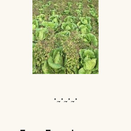
*~*~*~*