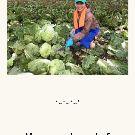
*~*~*~*