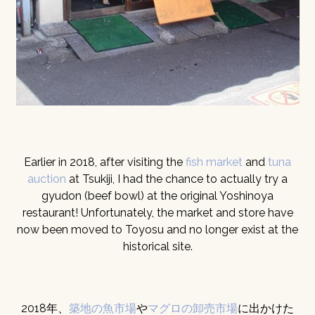
Earlier in 2018, after visiting the
fish market
and
tuna
auction
at Tsukiji, I had the chance to actually try a
gyudon (beef bowl) at the original Yoshinoya
restaurant! Unfortunately, the market and store have
now been moved to Toyosu and no longer exist at the
historical site.
2018年、
築地の魚市場
や
マグロの卸売市場
に出かけた