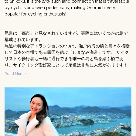
to Shikoku. It is the
only
such land connection that is traversable
by cyclists and even pedestrians, making Onomichi very
popular for cycling enthusiasts!
尾道は「都市」と見なされていますが、実際にはいくつかの島で
構成されています。
尾道の特別なアトラクションの1つは、瀬戸内海の橋と島々を横断
して日本の本州である四国を結ぶ「しまなみ海道」です。 サイク
リストや歩行者も一緒に通行できる唯一の島と島を結ぶ橋であ
り、サイクリング愛好家にとって尾道は非常に人気があります！
Read More »