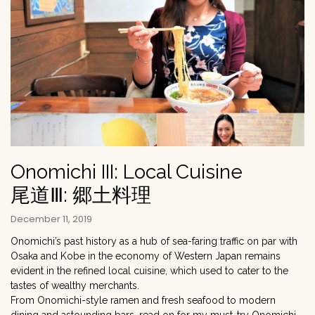
Onomichi III: Local Cuisine
尾道Ⅲ: 郷土料理
December 11, 2019
Onomichi’s past history as a hub of sea-faring traffic on par with
Osaka and Kobe in the economy of Western Japan remains
evident in the refined local cuisine, which used to cater to the
tastes of wealthy merchants.
From Onomichi-style ramen and fresh seafood to modern