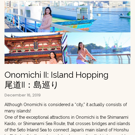
Onomichi II: Island Hopping
尾道II：島巡り
December 16, 2019
Although Onomichi is considered a “city,” it actually consists of
many islands!
One of the exceptional attractions in Onomichi is the Shimanami
Kaido, or Shimanami Sea Route, that crosses bridges and islands
of the Seto Inland Sea to connect Japan’s main island of Honshu