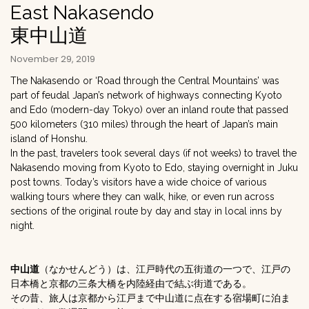
East Nakasendo
東中山道
November 29, 2019
The Nakasendo or ‘Road through the Central Mountains’ was
part of feudal Japan’s network of highways connecting Kyoto
and Edo (modern-day Tokyo) over an inland route that passed
500 kilometers (310 miles) through the heart of Japan’s main
island of Honshu.
In the past, travelers took several days (if not weeks) to travel the
Nakasendo moving from Kyoto to Edo, staying overnight in Juku
post towns. Today’s visitors have a wide choice of various
walking tours where they can walk, hike, or even run across
sections of the original route by day and stay in local inns by
night.
中山道
（なかせんどう）は、江戸時代の五街道の一つで、江戸の
日本橋と京都の三条大橋を内陸経由で結ぶ街道である。
その昔、旅人は京都から江戸まで中山道に点在する宿場町に泊ま