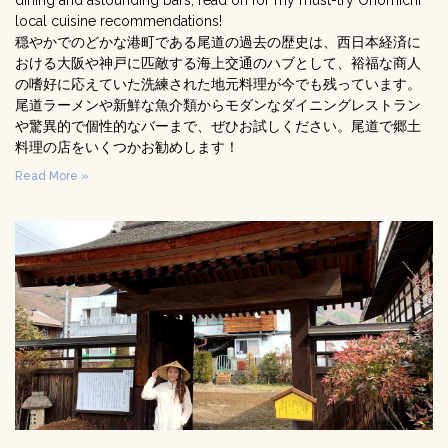
dining and astounding bars, read on for my must-try Onomichi
local cuisine recommendations!
穏やかでのどかな港町である尾道の過去の歴史は、西日本経済に
おける大阪や神戸に匹敵する海上交通のハブとして、裕福な商人
の嗜好に応えていた洗練された地元料理が今でも残っています。
尾道ラーメンや新鮮な魚介類からモダンなダイニングレストラン
や驚異的で個性的なバーまで、ぜひお試しください。尾道で郷土
料理の店をいくつかお勧めします！
Read More »