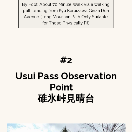
By Foot: About 70 Minute Walk via a walking
path leading from Kyu Karuizawa Ginza Dori
Avenue (Long Mountain Path Only Suitable
for Those Physically Fit)
#2
Usui Pass Observation
Point
碓氷峠見晴台