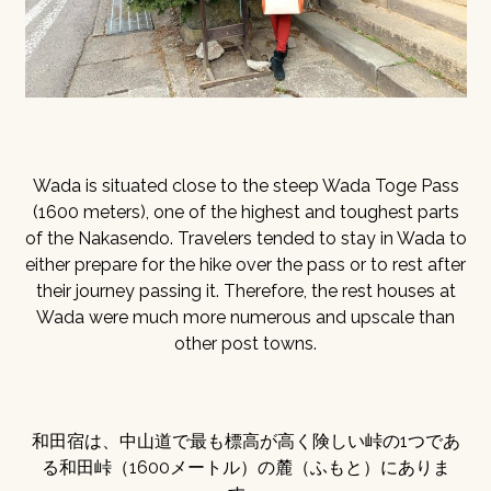
Wada is situated close to the steep Wada Toge Pass
(1600 meters), one of the highest and toughest parts
of the Nakasendo. Travelers tended to stay in Wada to
either prepare for the hike over the pass or to rest after
their journey passing it. Therefore, the rest houses at
Wada were much more numerous and upscale than
other post towns.
和田宿は、中山道で最も標高が高く険しい峠の1つであ
る和田峠（1600メートル）の麓（ふもと）にありま