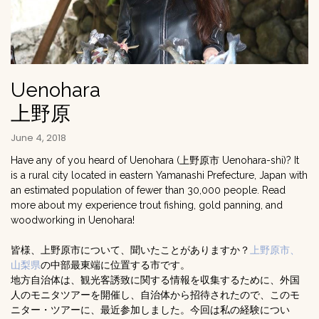
Uenohara
上野原
June 4, 2018
Have any of you heard of Uenohara (上野原市 Uenohara-shi)? It
is a rural city located in eastern Yamanashi Prefecture, Japan with
an estimated population of fewer than 30,000 people. Read
more about my experience trout fishing, gold panning, and
woodworking in Uenohara!
皆様、上野原市について、聞いたことがありますか？
上野原市、
山梨県
の中部最東端に位置する市です。
地方自治体は、観光客誘致に関する情報を収集するために、外国
人のモニタツアーを開催し、自治体から招待されたので、このモ
ニター・ツアーに、最近参加しました。今回は私の経験につい