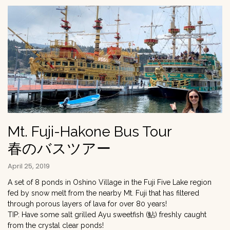
Mt. Fuji-Hakone Bus Tour
春のバスツアー
April 25, 2019
A set of 8 ponds in Oshino Village in the Fuji Five Lake region
fed by snow melt from the nearby Mt. Fuji that has filtered
through porous layers of lava for over 80 years!
TIP: Have some salt grilled Ayu sweetfish (鮎) freshly caught
from the crystal clear ponds!