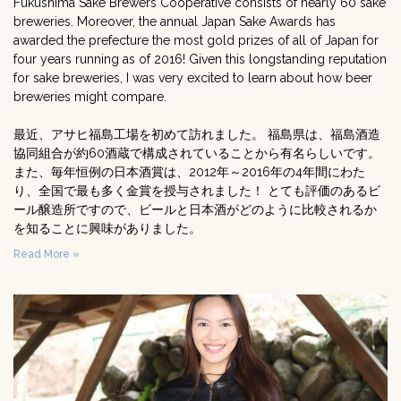
Fukushima Sake Brewers Cooperative consists of nearly 60 sake
breweries. Moreover, the annual Japan Sake Awards has
awarded the prefecture the most gold prizes of all of Japan for
four years running as of 2016! Given this longstanding reputation
for sake breweries, I was very excited to learn about how beer
breweries might compare.
最近、アサヒ福島工場を初めて訪れました。 福島県は、福島酒造
協同組合が約60酒蔵で構成されていることから有名らしいです。
また、毎年恒例の日本酒賞は、2012年～2016年の4年間にわた
り、全国で最も多く金賞を授与されました！ とても評価のあるビ
ール醸造所ですので、ビールと日本酒がどのように比較されるか
を知ることに興味がありました。
Read More »