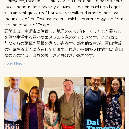
Gokayama, located in Nanto City, is a rich, emerald oasis where
locals honour the slow way of living. Here, enchanting villages
with ancient grass-roof houses are scattered among the vibrant
mountains of the Toyama region, which lies around 350km from
the metropolis of Tokyo.
五箇山は、南砺市に位置し、地元の人々がゆっくりとした暮らし
を尊び生活する豊かなエメラルド色のオアシスです。ここには、
昔ながらの茅葺き屋根の家々が点在する魅力的な村が、富山地域
の活気ある山々に点在しています。東京から約350 km離れた富山
県のこの地は、自然の美しさと静けさが魅力です。
Read More »