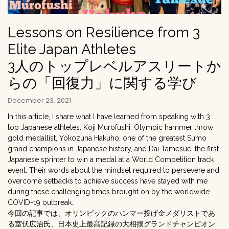
Lessons on Resilience from 3
Elite Japan Athletes
3人のトップレベルアスリートか
らの「回復力」に関する学び
December 23, 2021
In this article, I share what I have learned from speaking with 3
top Japanese athletes: Koji Murofushi, Olympic hammer throw
gold medallist, Yokozuna Hakuho, one of the greatest Sumo
grand champions in Japanese history, and Dai Tamesue, the first
Japanese sprinter to win a medal at a World Competition track
event. Their words about the mindset required to persevere and
overcome setbacks to achieve success have stayed with me
during these challenging times brought on by the worldwide
COVID-19 outbreak.
今回の記事では、オリンピックのハンマー投げ金メダリストであ
る室伏広治氏、日本史上最高記録の大相撲グランドチャンピオン