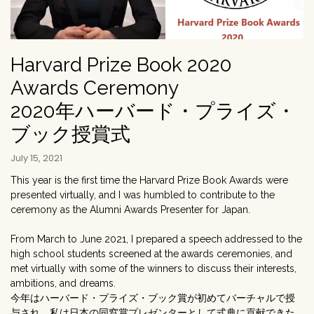
Harvard Prize Book 2020
Awards Ceremony
2020年ハーバード・プライズ・
ブック授賞式
July 15, 2021
This year is the first time the Harvard Prize Book Awards were
presented virtually, and I was humbled to contribute to the
ceremony as the Alumni Awards Presenter for Japan.
From March to June 2021, I prepared a speech addressed to the
high school students screened at the awards ceremonies, and
met virtually with some of the winners to discuss their interests,
ambitions, and dreams.
今年はハーバード・プライズ・ブック賞が初めてバーチャルで授
与され、私は日本の同窓賞プレゼンターとして式典に貢献できた