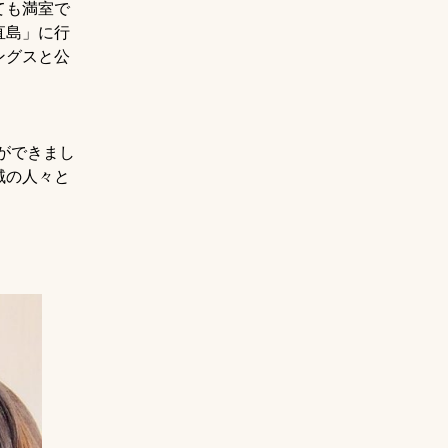
ても満室で
直島」に行
ングスと公
とができまし
域の人々と