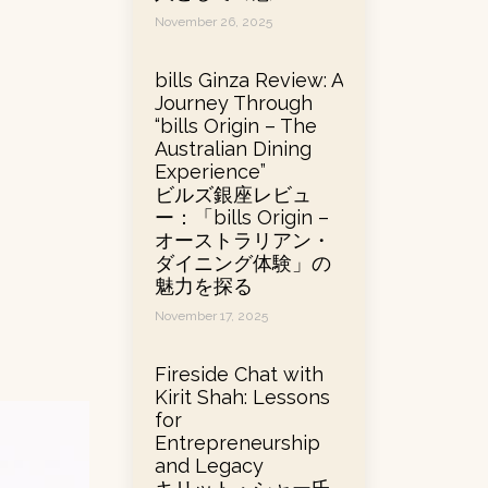
November 26, 2025
bills Ginza Review: A
Journey Through
“bills Origin – The
Australian Dining
Experience”
ビルズ銀座レビュ
ー：「bills Origin –
オーストラリアン・
ダイニング体験」の
魅力を探る
November 17, 2025
Fireside Chat with
Kirit Shah: Lessons
for
Entrepreneurship
and Legacy