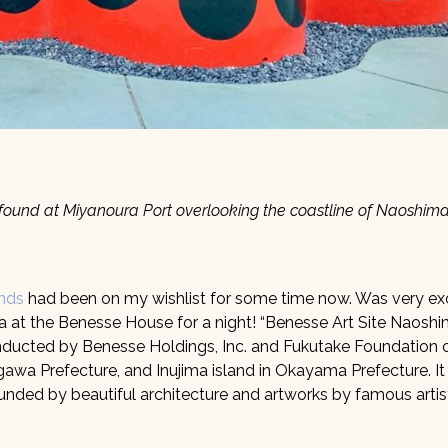
 found at Miyanoura Port overlooking the coastline of Naoshima
ands
had been on my wishlist for some time now. Was very ex
a at the Benesse House for a night! “Benesse Art Site Naoshim
 conducted by Benesse Holdings, Inc. and Fukutake Foundation 
awa Prefecture, and Inujima island in Okayama Prefecture. I
unded by beautiful architecture and artworks by famous artis