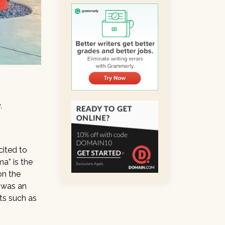
.
cited to
a” is the
on the
t was an
ts such as