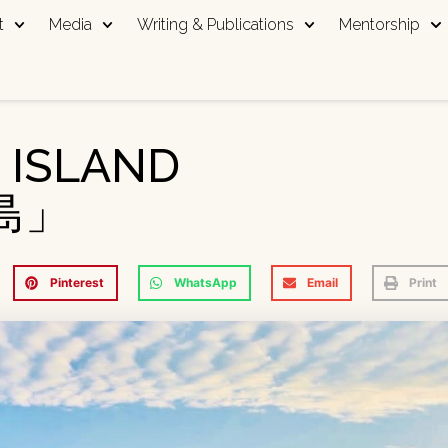
t
Media
Writing & Publications
Mentorship
 ISLAND
島」
Pinterest
WhatsApp
Email
Print