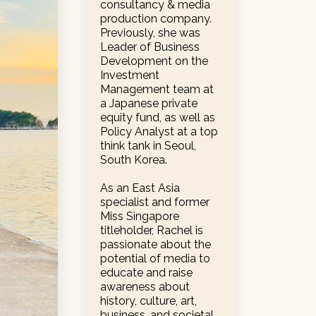
consultancy & media
production company.
Previously, she was
Leader of Business
Development on the
Investment
Management team at
a Japanese private
equity fund, as well as
Policy Analyst at a top
think tank in Seoul,
South Korea.
As an East Asia
specialist and former
Miss Singapore
titleholder, Rachel is
passionate about the
potential of media to
educate and raise
awareness about
history, culture, art,
business, and societal