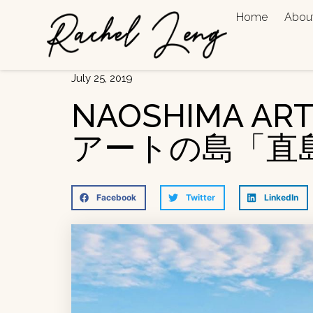
Home
Abou
July 25, 2019
NAOSHIMA ART
アートの島「直
Facebook
Twitter
LinkedIn