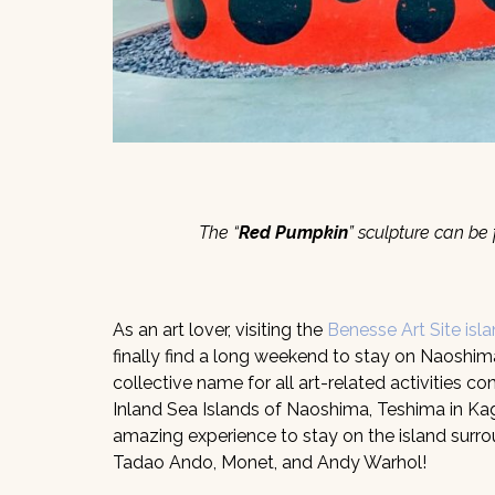
The “
Red Pumpkin
” sculpture can be
As an art lover, visiting the
Benesse Art Site isl
finally find a long weekend to stay on Naoshim
collective name for all art-related activities
Inland Sea Islands of Naoshima, Teshima in Kag
amazing experience to stay on the island surro
Tadao Ando, Monet, and Andy Warhol!