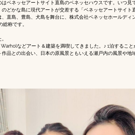
のはベネッセアートサイト直島のベネッセハウスです。いつ見
、のどかな島に現代アートが交差する「ベネッセアートサイト
は、直島、豊島、犬島を舞台に、株式会社ベネッセホールディ
の総称です。
た。
y Warholなどアート＆建築を満喫してきました。♪ 1泊するこ
ト作品との出会い、日本の原風景ともいえる瀬戸内の風景や地