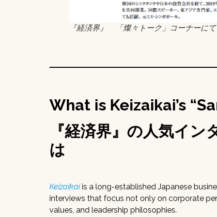
『経済界』 「燦々トーク」コーナーにて
What is Keizaikai’s “S
『経済界』の人気イン
は
Keizaikai
is a long-established Japanese busine
interviews that focus not only on corporate pe
values, and leadership philosophies.