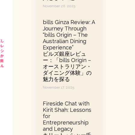
November 26, 2025
bills Ginza Review: A
Journey Through
“bills Origin – The
Australian Dining
Experience”
ビルズ銀座レビュ
ー：「bills Origin –
オーストラリアン・
ダイニング体験」の
魅力を探る
November 17, 2025
Fireside Chat with
Kirit Shah: Lessons
for
Entrepreneurship
and Legacy