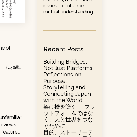
issues to enhance
mutual understanding.
one of
Recent Posts
Building Bridges,
ク」に掲載
Not Just Platforms
Reflections on
Purpose,
Storytelling and
Connecting Japan
with the World
架け橋を築く──プラ
ットフォームではな
unfamiliar,
く、人と世界をつな
terviews
ぐために
目的、ストーリーテ
g featured