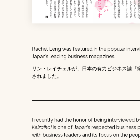
Rachel Leng was featured in the popular interv
Japan’s leading business magazines.
リン・レイチェルが、日本の有力ビジネス誌『経
されました。
I recently had the honor of being interviewed 
Keizaikai
is one of Japan’s respected business pu
with business leaders and its focus on the peo