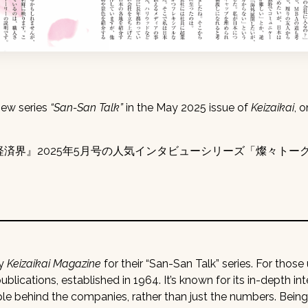
iew series
“San-San Talk”
in the May 2025 issue of
Keizaikai
, 
済界』2025年5月号の人気インタビューシリーズ「燦々トー
by
Keizaikai Magazine
for their “San-San Talk” series. For those 
blications, established in 1964. It’s known for its in-depth in
ple behind the companies, rather than just the numbers. Bein