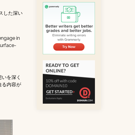
スした深い
 engage in
surface-
想いを深く
迫る内容が