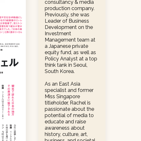
consultancy & media
production company.
Previously, she was
Leader of Business
Development on the
Investment
Management team at
a Japanese private
equity fund, as well as
Policy Analyst at a top
think tank in Seoul,
South Korea.
As an East Asia
specialist and former
Miss Singapore
titleholder, Rachel is
passionate about the
potential of media to
educate and raise
awareness about
history, culture, art,
business, and societal