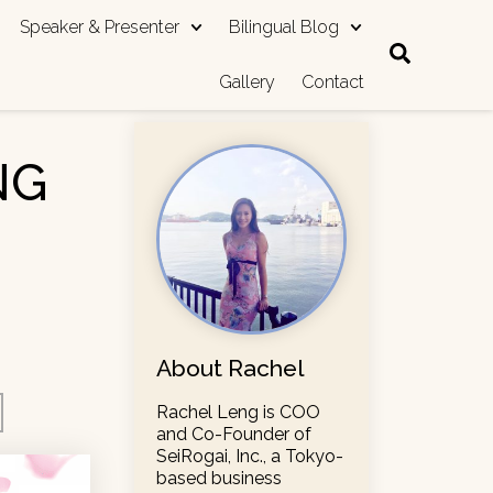
Speaker & Presenter
Bilingual Blog
Gallery
Contact
NG
About Rachel
Rachel Leng is COO
and Co-Founder of
SeiRogai, Inc., a Tokyo-
based business