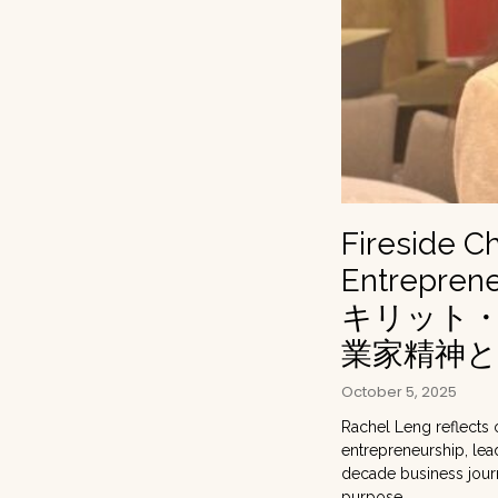
Fireside Ch
Entrepren
キリット
業家精神
October 5, 2025
Rachel Leng reflects 
entrepreneurship, lea
decade business journ
purpose.