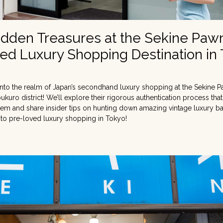
idden Treasures at the Sekine Paw
ed Luxury Shopping Destination in
nto the realm of Japan’s secondhand luxury shopping at the Sekine P
bukuro district! We’ll explore their rigorous authentication process tha
 item and share insider tips on hunting down amazing vintage luxury b
 to pre-loved luxury shopping in Tokyo!