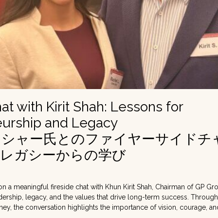
at with Kirit Shah: Lessons for
eurship and Legacy
・シャー氏とのファイヤーサイドチ
とレガシーからの学び
on a meaningful fireside chat with Khun Kirit Shah, Chairman of GP Gr
dership, legacy, and the values that drive long-term success. Through 
ey, the conversation highlights the importance of vision, courage, an