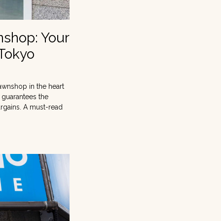
nshop: Your
 Tokyo
awnshop in the heart
t guarantees the
argains. A must-read