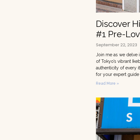
Discover H
#1 Pre-Lov
September 22, 2023
Join me as we delve i
of Tokyo’s vibrant Ike
authenticity of every
for your expert guide
Read More »