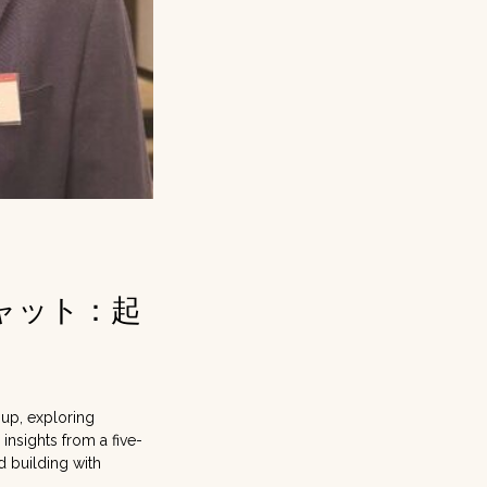
ャット：起
oup, exploring
insights from a five-
d building with