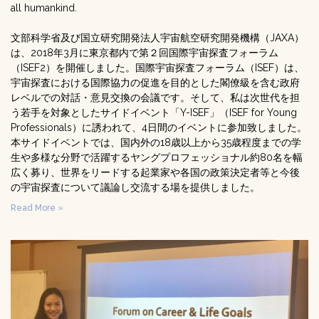
all humankind.
文部科学省及び国立研究開発法人宇宙航空研究開発機構（JAXA）
は、2018年3月に東京都内で第２回国際宇宙探査フォーラム
（ISEF2）を開催しました。国際宇宙探査フォーラム（ISEF）は、
宇宙探査における国際協力の促進を目的とした閣僚級を含む政府
レベルでの対話・意見交換の会議です。そして、私は次世代を担
う若手を対象としたサイドイベント「Y-ISEF」（ISEF for Young
Professionals）に誘われて、4日間のイベントに参加致しました。
本サイドイベントでは、国内外の18歳以上から35歳程度までの学
生や多様な分野で活躍するヤングプロフェッショナル約80名を幅
広く募り、世界をリードする起業家や各国の政策決定者等と今後
の宇宙探査について議論し交流する場を提供しました。
Read More »