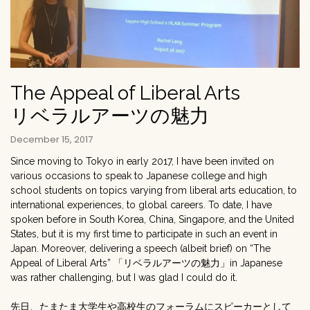
The Appeal of Liberal Arts
リベラルアーツの魅力
December 15, 2017
Since moving to Tokyo in early 2017, I have been invited on
various occasions to speak to Japanese college and high
school students on topics varying from liberal arts education, to
international experiences, to global careers. To date, I have
spoken before in South Korea, China, Singapore, and the United
States, but it is my first time to participate in such an event in
Japan. Moreover, delivering a speech (albeit brief) on “The
Appeal of Liberal Arts” 「リベラルアーツの魅力」in Japanese
was rather challenging, but I was glad I could do it.
先日、たまたま大学生や高校生のフォーラムにスピーカーとして