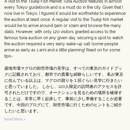
A visit to the Tsukiji Fish Market Tuna Auction features in almost
every Tokyo guidebook and is a must do in the city. Given that I
now live in Tokyo, I figured it would be worthwhile to experience
the auction at least once. A regular visit to the Tsukiji fish market
would be to arrive around 9am or 10am and browse the many
stalls. However, with only 120 visitors granted access to the
famous tuna auction on any given day, securing a spot to watch
the auction required a very early wake-up call (some people
arrive as early as 1 am) and a little planning! Read on for some
tips~
築地市場マグロの卸売市場の見学は、すべての東京のガイドブッ
クに記載されており、都市での貴重な経験らしいです。 私が東京
に住んでいる以上は、マグロの競りを１回ぐらい見学に行きたい
と思っていました。 しかし、120人限定の訪問者のアクセスを許
可されただけですので、オークションを見るための場所を確保す
ることは、非常に早く起床して、事前に少し準備することが必要
です。今回のブログにて、卸売市場に行くためのヒントをご紹介
したいと思います。
Read More »