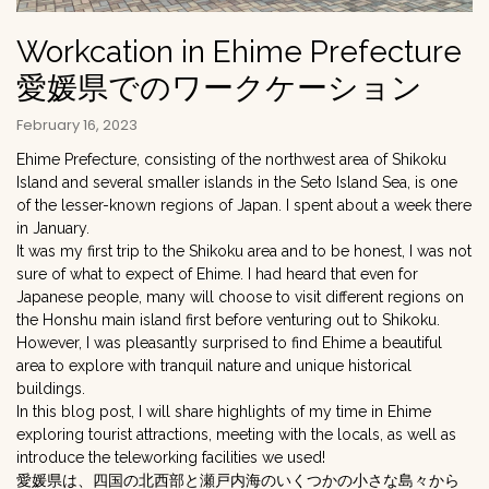
Workcation in Ehime Prefecture
愛媛県でのワークケーション
February 16, 2023
Ehime Prefecture, consisting of the northwest area of Shikoku
Island and several smaller islands in the Seto Island Sea, is one
of the lesser-known regions of Japan. I spent about a week there
in January.
It was my first trip to the Shikoku area and to be honest, I was not
sure of what to expect of Ehime. I had heard that even for
Japanese people, many will choose to visit different regions on
the Honshu main island first before venturing out to Shikoku.
However, I was pleasantly surprised to find Ehime a beautiful
area to explore with tranquil nature and unique historical
buildings.
In this blog post, I will share highlights of my time in Ehime
exploring tourist attractions, meeting with the locals, as well as
introduce the teleworking facilities we used!
愛媛県は、四国の北西部と瀬戸内海のいくつかの小さな島々から