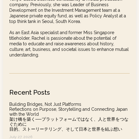
company. Previously, she was Leader of Business
Development on the Investment Management team at a
Japanese private equity fund, as well as Policy Analyst at a
top think tank in Seoul, South Korea.
As an East Asia specialist and former Miss Singapore
titleholder, Rachel is passionate about the potential of
media to educate and raise awareness about history,
culture, art, business, and societal issues to enhance mutual
understanding.
Recent Posts
Building Bridges, Not Just Platforms
Reflections on Purpose, Storytelling and Connecting Japan
with the World
架け橋を築く──プラットフォームではなく、人と世界をつな
ぐために
目的、ストーリーテリング、そして日本と世界を結ぶ想い
July 27, 2026