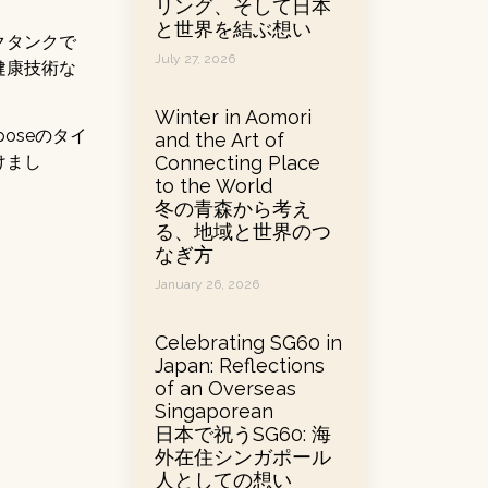
リング、そして日本
と世界を結ぶ想い
クタンクで
July 27, 2026
健康技術な
Winter in Aomori
poseのタイ
and the Art of
けまし
Connecting Place
to the World
冬の青森から考え
る、地域と世界のつ
なぎ方
January 26, 2026
Celebrating SG60 in
Japan: Reflections
of an Overseas
Singaporean
日本で祝うSG60: 海
外在住シンガポール
人としての想い