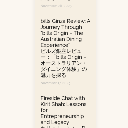
November 26, 2025
bills Ginza Review: A
Journey Through
“bills Origin – The
Australian Dining
Experience”
ビルズ銀座レビュ
ー：「bills Origin –
オーストラリアン・
ダイニング体験」の
魅力を探る
November 17, 2025
Fireside Chat with
Kirit Shah: Lessons
for
Entrepreneurship
and Legacy