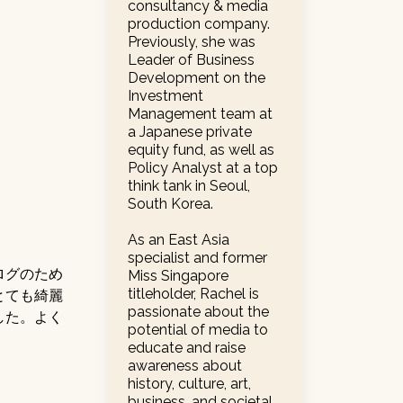
consultancy & media
production company.
Previously, she was
Leader of Business
Development on the
Investment
Management team at
a Japanese private
equity fund, as well as
Policy Analyst at a top
think tank in Seoul,
South Korea.
As an East Asia
specialist and former
ログのため
Miss Singapore
titleholder, Rachel is
とても綺麗
passionate about the
した。よく
potential of media to
educate and raise
awareness about
history, culture, art,
business, and societal