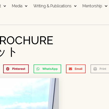
t
Media
Writing & Publications
Mentorship
BROCHURE
ット
Pinterest
WhatsApp
Email
Print