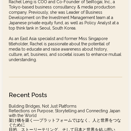
Rachel Leng is COO and Co-Founder of SeiRogai, Inc., a
Tokyo-based business consultancy & media production
company. Previously, she was Leader of Business
Development on the Investment Management team at a
Japanese private equity fund, as well as Policy Analyst at a
top think tank in Seoul, South Korea.
As an East Asia specialist and former Miss Singapore
titleholder, Rachel is passionate about the potential of
media to educate and raise awareness about history,
culture, art, business, and societal issues to enhance mutual
understanding.
Recent Posts
Building Bridges, Not Just Platforms
Reflections on Purpose, Storytelling and Connecting Japan
with the World
架け橋を築く──プラットフォームではなく、人と世界をつな
ぐために
目的、ストーリーテリング、そして日本と世界を結ぶ想い