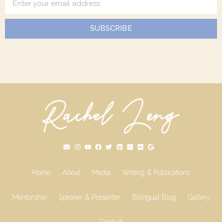
SUBSCRIBE
Home
About
Media
Writing & Publications
Mentorship
Speaker & Presenter
Bilingual Blog
Gallery