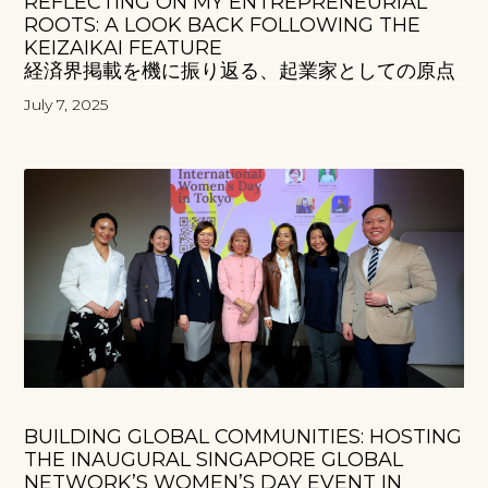
REFLECTING ON MY ENTREPRENEURIAL
ROOTS: A LOOK BACK FOLLOWING THE
KEIZAIKAI FEATURE
経済界掲載を機に振り返る、起業家としての原点
July 7, 2025
BUILDING GLOBAL COMMUNITIES: HOSTING
THE INAUGURAL SINGAPORE GLOBAL
NETWORK’S WOMEN’S DAY EVENT IN