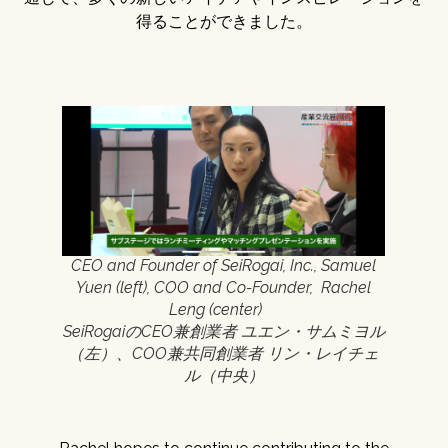
得ることができました。
CEO and Founder of SeiRogai, Inc., Samuel
Yuen (left), COO and Co-Founder, Rachel
Leng (center)
SeiRogaiのCEO兼創業者 ユエン・サムミヨル
（左）、COO兼共同創業者 リン・レイチェ
ル（中央）