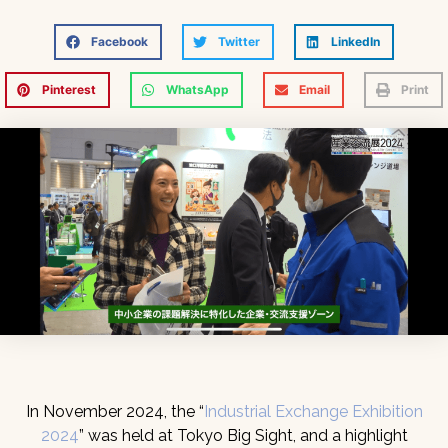
Facebook
Twitter
LinkedIn
Pinterest
WhatsApp
Email
Print
In November 2024, the “
Industrial Exchange Exhibition
2024
” was held at Tokyo Big Sight, and a highlight