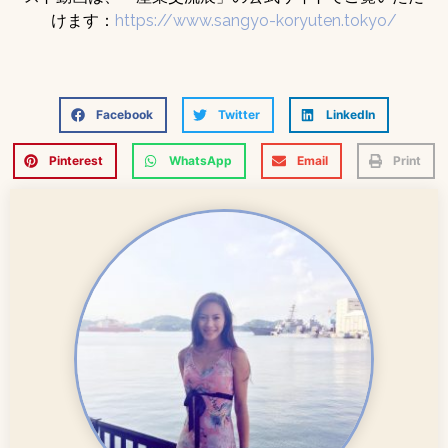
けます：
https://www.sangyo-koryuten.tokyo/
Facebook
Twitter
LinkedIn
Pinterest
WhatsApp
Email
Print