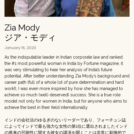
Zia Mody
ジア・モディ
January 16, 2020
As the indisputable leader in Indian corporate law and ranked
the #1 most powerful woman in India by Fortune magazine, it
was very stimulating to hear her analysis of India’s future
potential. After better understanding Zia Mody’s background and
career path (full of a whole lot of pure determination and hard
work!), I was even more inspired by how she has managed to
achieve so much (well-deserved) success. She is a true role
model not only for women in India, but for anyone who aims to
achieve the best in their field internationally.
インドの会社法のゆるぎのないリーダーであり、フォーチュン誌
によってインドで最も強力な女性の第1位に選出されましたインド
の将来の可能性に関する彼女の講演を聞くことは非常に刺激的で