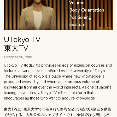
UTokyo TV
東大TV
October 26, 2019
UTokyo TV (today. tv) provides videos of extension courses and
lectures at various events offered by the University of Tokyo.
The University of Tokyo is a place where new knowledge is
produced every day and where an enormous volume of
knowledge from all over the world intersects. As one of Japan’s
leading universities, UTokyo TV offers a platform that
encourages all those who want to acquire knowledge.
東大TVは、東京大学で開催された多彩な公開講座や講演会を動画
で配信する、大学公式のウェブサイトです。会員登録も費用も不