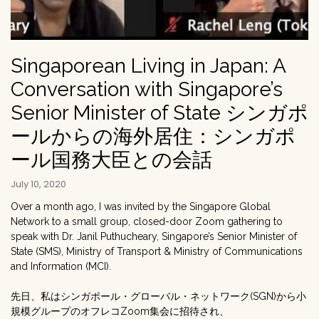
Singaporean Living in Japan: A
Conversation with Singapore’s
Senior Minister of State シンガポ
ールからの海外居住：シンガポ
ール国務大臣との会話
July 10, 2020
Over a month ago, I was invited by the Singapore Global
Network to a small group, closed-door Zoom gathering to
speak with Dr. Janil Puthucheary, Singapore’s Senior Minister of
State (SMS), Ministry of Transport & Ministry of Communications
and Information (MCI).
先日、私はシンガポール・グローバル・ネットワーク(SGN)から小
規模グループのオフレコZoom集会に招待され、