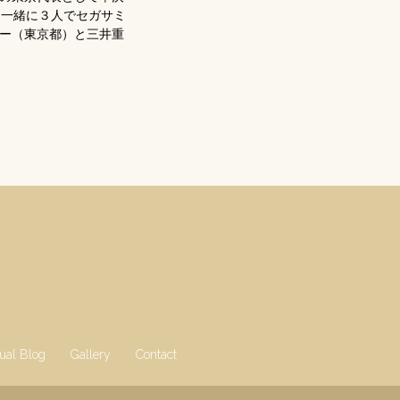
んと一緒に３人でセガサミ
ー（東京都）と三井重
gual Blog
Gallery
Contact