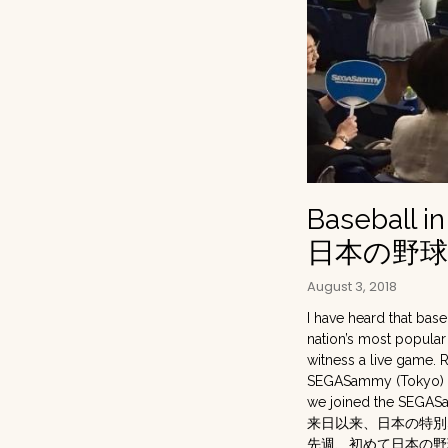
Baseball i
日本の野球
August 3, 2018
I have heard that base
nation’s most popular
witness a live game. 
SEGASammy (Tokyo) an
we joined the SEGAS
来日以来、日本の特別
先週、初めて日本の野