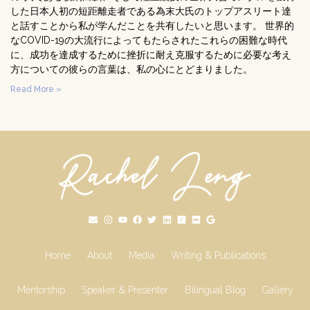
した日本人初の短距離走者である為末大氏のトップアスリート達
と話すことから私が学んだことを共有したいと思います。 世界的
なCOVID-19の大流行によってもたらされたこれらの困難な時代
に、成功を達成するために挫折に耐え克服するために必要な考え
方についての彼らの言葉は、私の心にとどまりました。
Read More »
Home
About
Media
Writing & Publications
Mentorship
Speaker & Presenter
Bilingual Blog
Gallery