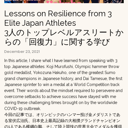
Lessons on Resilience from 3
Elite Japan Athletes
3人のトップレベルアスリートか
らの「回復力」に関する学び
December 23, 2021
In this article, I share what I have learned from speaking with 3
top Japanese athletes: Koji Murofushi, Olympic hammer throw
gold medallist, Yokozuna Hakuho, one of the greatest Sumo
grand champions in Japanese history, and Dai Tamesue, the first
Japanese sprinter to win a medal at a World Competition track
event. Their words about the mindset required to persevere and
overcome setbacks to achieve success have stayed with me
during these challenging times brought on by the worldwide
COVID-19 outbreak.
今回の記事では、オリンピックのハンマー投げ金メダリストであ
る室伏広治氏、日本史上最高記録の大相撲グランドチャンピオン
の1人である横綱白鵬、そして陸上競技の世界大会でメダルを獲得