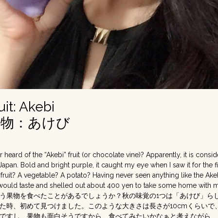
it: Akebi
果物：あけび
heard of the “Akebi” fruit (or chocolate vine)? Apparently, it is consi
apan. Bold and bright purple, it caught my eye when I saw it for the fi
fruit? A vegetable? A potato? Having never seen anything like the Akeb
would taste and shelled out about 400 yen to take some home with me 
う果物を食べたことがあるでしょうか？秋の味覚の1つは「あけび」ら
た時、初めて見つけました。このような大きさは長さが10cmくらいで
ですし、果物も面白そうですから、食べてみたいかなぁと考えながら、