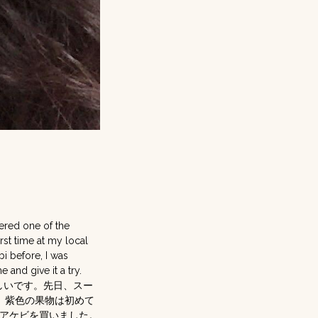
dered one of the
rst time at my local
i before, I was
and give it a try.
しいです。先日、スー
、紫色の果物は初めて
アケビを買いました。