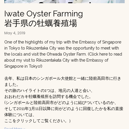
Iwate Oyster Farming
岩手県の牡蠣養殖場
May 4, 2019
One of the highlights of my trip with the Embassy of Singapore
in Tokyo to Rikuzentaka City was the opportunity to meet with
the locals and visit the Ohwada Oyster Farm. (Click here to read
about my visit to Rikuzentakata City with the Embassy of
Singapore in Tokyo!)
去年、私は日本のシンガポール大使館と一緒に陸前高田市に行き
ました。
その旅のハイライトの1つは、地元の人達と会い、
おおわだカキ牡蠣養殖所を訪問する機会でした。
(シンガポールと陸前高田市がどのように結びついているのか、
そして2011年3月11日以降に街がどのように回復したかを私の直接
体験については、
ここをクリックしてご覧ください。）