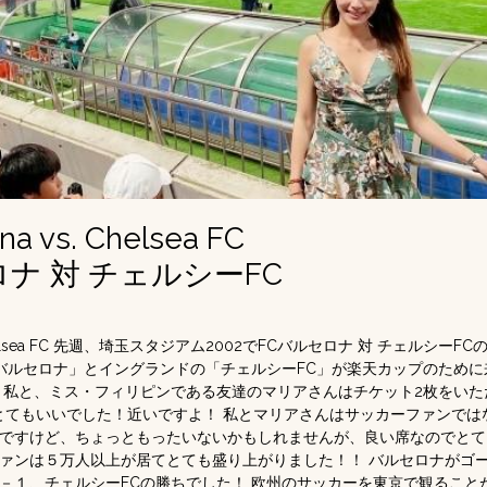
na vs. Chelsea FC
ロナ 対 チェルシーFC
vs. Chelsea FC 先週、埼玉スタジアム2002でFCバルセロナ 対 チェルシ
Cバルセロナ」とイングランドの「チェルシーFC」が楽天カップのため
 私と、ミス・フィリピンである友達のマリアさんはチケット2枚をいた
とてもいいでした！近いですよ！ 私とマリアさんはサッカーファンでは
のですけど、ちょっともったいないかもしれませんが、良い席なのでと
はファンは５万人以上が居てとても盛り上がりました！！ バルセロナがゴ
－１、チェルシーFCの勝ちでした！ 欧州のサッカーを東京で観ること