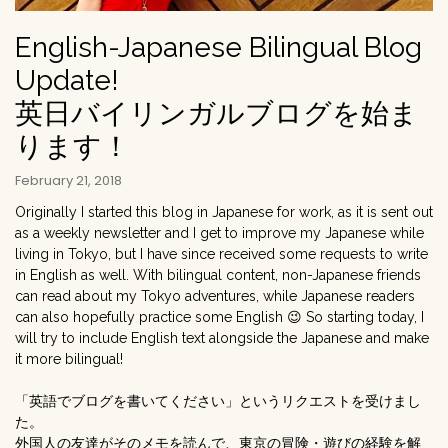
English-Japanese Bilingual Blog
Update!
英日バイリンガルブログを始ま
ります！
February 21, 2018
Originally I started this blog in Japanese for work, as it is sent out
as a weekly newsletter and I get to improve my Japanese while
living in Tokyo, but I have since received some requests to write
in English as well. With bilingual content, non-Japanese friends
can read about my Tokyo adventures, while Japanese readers
can also hopefully practice some English 😉 So starting today, I
will try to include English text alongside the Japanese and make
it more bilingual!
「英語でブログを書いてください」というリクエストを受けまし
た。
外国人の友達がそのメモを読んで、東京の冒険・遊びの経験を解