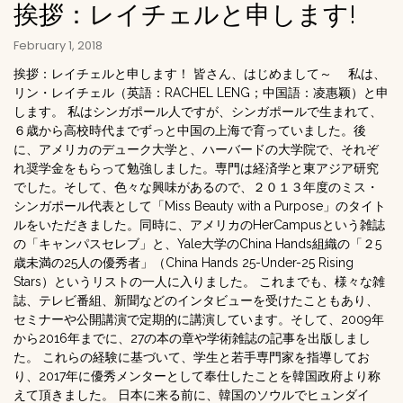
挨拶：レイチェルと申します!
February 1, 2018
挨拶：レイチェルと申します！ 皆さん、はじめまして～ 私は、
リン・レイチェル（英語：RACHEL LENG；中国語：凌惠颖）と申
します。 私はシンガポール人ですが、シンガポールで生まれて、
６歳から高校時代までずっと中国の上海で育っていました。後
に、アメリカのデューク大学と、ハーバードの大学院で、それぞ
れ奨学金をもらって勉強しました。専門は経済学と東アジア研究
でした。そして、色々な興味があるので、２０１３年度のミス・
シンガポール代表として「Miss Beauty with a Purpose」のタイト
ルをいただきました。同時に、アメリカのHerCampusという雑誌
の「キャンパスセレブ」と、Yale大学のChina Hands組織の「２5
歳未満の25人の優秀者」（China Hands 25-Under-25 Rising
Stars）というリストの一人に入りました。 これまでも、様々な雑
誌、テレビ番組、新聞などのインタビューを受けたこともあり、
セミナーや公開講演で定期的に講演しています。そして、2009年
から2016年までに、27の本の章や学術雑誌の記事を出版しまし
た。 これらの経験に基づいて、学生と若手専門家を指導してお
り、2017年に優秀メンターとして奉仕したことを韓国政府より称
えて頂きました。 日本に来る前に、韓国のソウルでヒュンダイ