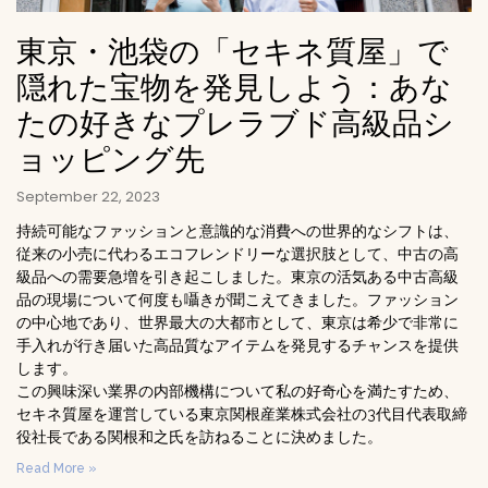
東京・池袋の「セキネ質屋」で
隠れた宝物を発見しよう：あな
たの好きなプレラブド高級品シ
ョッピング先
September 22, 2023
持続可能なファッションと意識的な消費への世界的なシフトは、
従来の小売に代わるエコフレンドリーな選択肢として、中古の高
級品への需要急増を引き起こしました。東京の活気ある中古高級
品の現場について何度も囁きが聞こえてきました。ファッション
の中心地であり、世界最大の大都市として、東京は希少で非常に
手入れが行き届いた高品質なアイテムを発見するチャンスを提供
します。
この興味深い業界の内部機構について私の好奇心を満たすため、
セキネ質屋を運営している東京関根産業株式会社の3代目代表取締
役社長である関根和之氏を訪ねることに決めました。
Read More »