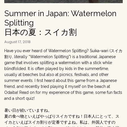
Summer in Japan: Watermelon
Splitting
日本の夏：スイカ割
August 17, 2018
Have you ever heard of Watermelon Splitting? Suika-wari (スイカ
割り, literally “Watermelon Splitting”) is a traditional Japanese
game that involves splitting a watermelon with a stick while
blindfolded. It is often played by kids in the summertime,
usually at beaches but also at picnics, festivals, and other
summer events. I first heard about this game from a Japanese
friend, and recently tried playing it myself on the beach at
Odaiba! Read on for my experience of this game, some fun facts
and a short quiz!
暑い日が続いていますね。
夏の食べ物といえばやっぱりスイカですね！日本人にとって、ス
イカといえばスイカ割りが定番ですよね。私は、外国人ですの